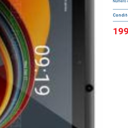
Numéro d
Condi
199