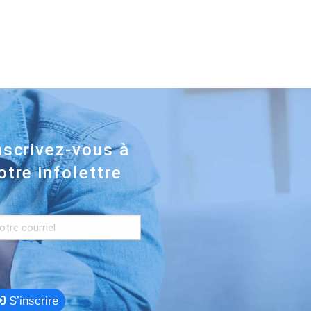
nscrivez-vous à
otre infolettre
S’inscrire