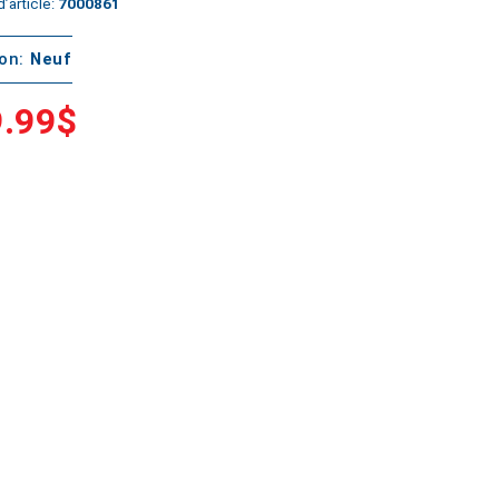
’article:
7000861
ton:
Neuf
.99$