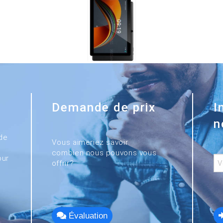
Demande de prix
I
n
de
Vous aimeriez savoir
combien nous pouvons vous
our
offrir?
Évaluation