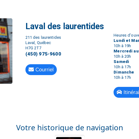
Laval des laurentides
Heures d'ouve
211 des laurentides
Lundi et Ma
Laval, Québec
10h à 19h
H7G 2T7
Mercredi au
(450) 975-9600
10h à 20h
Samedi
10h à 17h
Courriel
Dimanche
10h à 17h
Itinéra
Votre historique de navigation