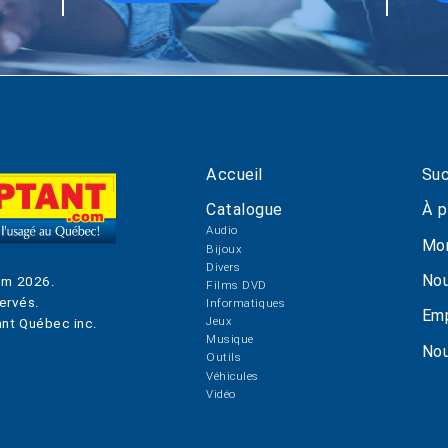
Accueil
Suc
Catalogue
À p
Audio
Mo
Bijoux
Divers
Nou
om
2026
.
Films DVD
ervés.
Informatiques
Emp
Jeux
nt Québec inc.
Musique
Nou
Outils
Véhicules
Vidéo