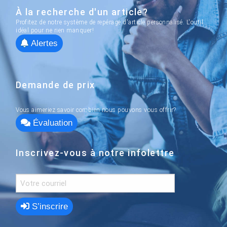
À la recherche d'un article?
Profitez de notre système de repérage d'article personnalisé. L'outil
idéal pour ne rien manquer!
Alertes
Demande de prix
Vous aimeriez savoir combien nous pouvons vous offrir?
Évaluation
Inscrivez-vous à notre infolettre
S’inscrire