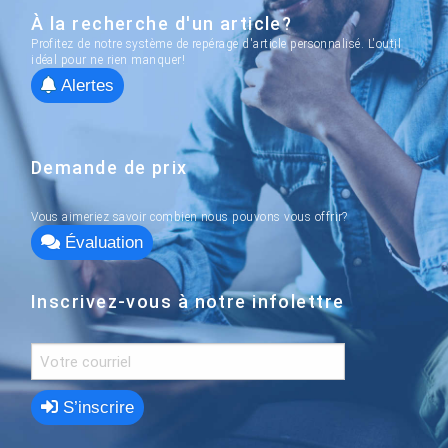
À la recherche d'un article?
Profitez de notre système de repérage d'article personnalisé. L'outil
idéal pour ne rien manquer!
Alertes
Demande de prix
Vous aimeriez savoir combien nous pouvons vous offrir?
Évaluation
Inscrivez-vous à notre infolettre
S’inscrire