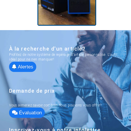
À la recherche d'un article?
Profitez de notre système de repérage d'article personnalisé. L'outil
idéal pour ne rien manquer!
Alertes
Demande de prix
Vous aimeriez savoir combien nous pouvons vous offrir?
Évaluation
Inscrivez-vous à notre infolettre