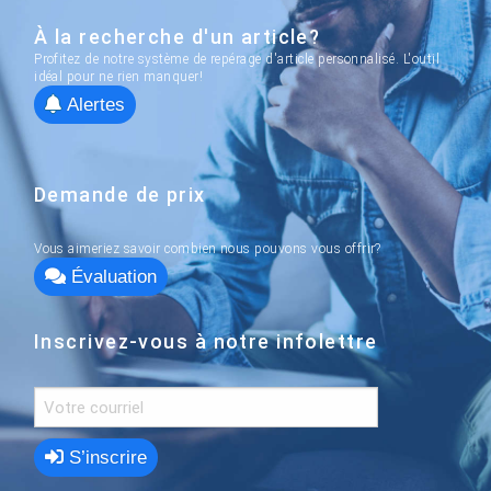
À la recherche d'un article?
Profitez de notre système de repérage d'article personnalisé. L'outil
idéal pour ne rien manquer!
Alertes
Demande de prix
Vous aimeriez savoir combien nous pouvons vous offrir?
Évaluation
Inscrivez-vous à notre infolettre
S’inscrire