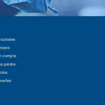
cursales
ropos
n compte
s joindre
lois
velles