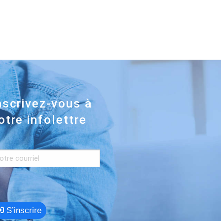
nscrivez-vous à
otre infolettre
S’inscrire