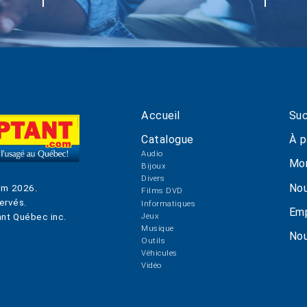
Accueil
Suc
Catalogue
À p
Audio
Mo
Bijoux
Divers
Nou
om
2026
.
Films DVD
ervés.
Informatiques
Emp
Jeux
nt Québec inc.
Musique
Nou
Outils
Véhicules
Vidéo