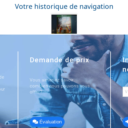
Votre historique de navigation
Demande de prix
I
n
de
Vous aimeriez savoir
combien nous pouvons vous
our
offrir?
Évaluation