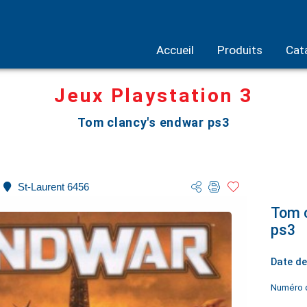
Accueil
Produits
Cat
Jeux Playstation 3
Tom clancy's endwar ps3
St-Laurent 6456
Tom c
ps3
Date de
Numéro d