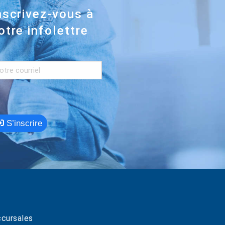
nscrivez-vous à
otre infolettre
S’inscrire
cursales