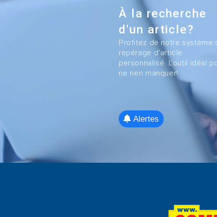
À la recherche
d'un article?
Profitez de notre système 
repérage d'article
personnalisé. L'outil idéal p
ne rien manquer!
Alertes