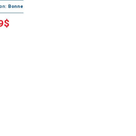
ton:
Bonne
9$