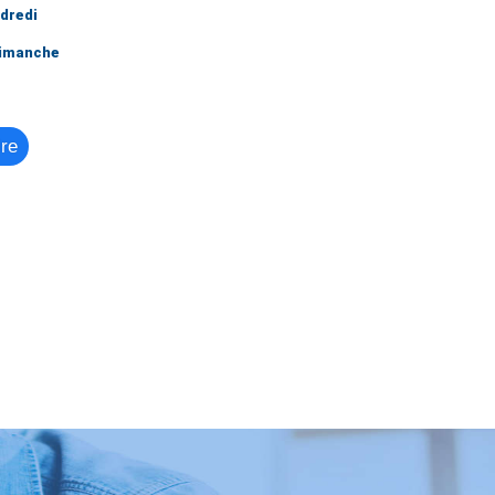
ndredi
Dimanche
ire