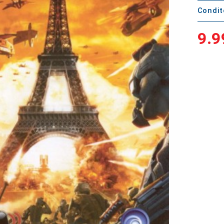
Condi
9.9