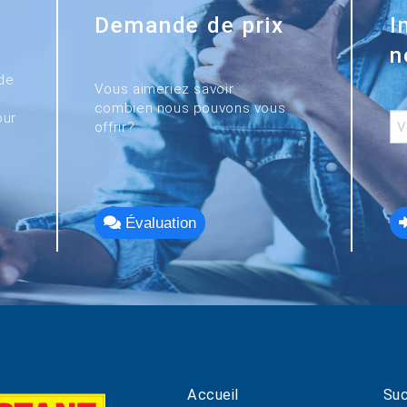
Demande de prix
I
n
de
Vous aimeriez savoir
combien nous pouvons vous
our
offrir?
Évaluation
Accueil
Suc