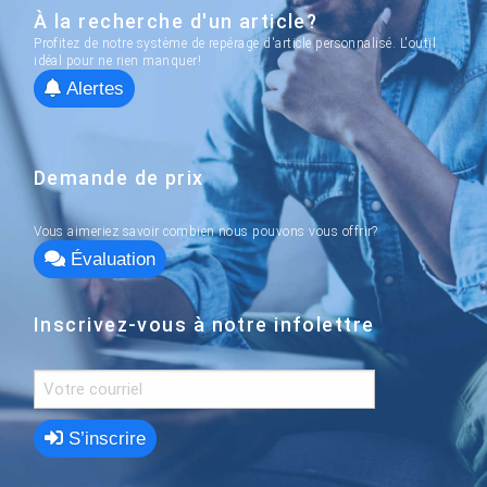
À la recherche d'un article?
Profitez de notre système de repérage d'article personnalisé. L'outil
idéal pour ne rien manquer!
Alertes
Demande de prix
Vous aimeriez savoir combien nous pouvons vous offrir?
Évaluation
Inscrivez-vous à notre infolettre
S’inscrire