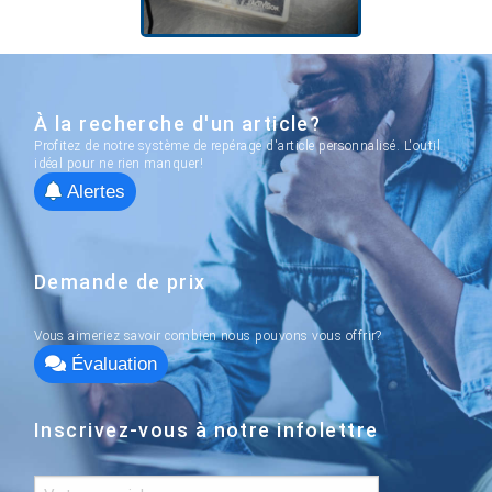
À la recherche d'un article?
Profitez de notre système de repérage d'article personnalisé. L'outil
idéal pour ne rien manquer!
Alertes
Demande de prix
Vous aimeriez savoir combien nous pouvons vous offrir?
Évaluation
Inscrivez-vous à notre infolettre