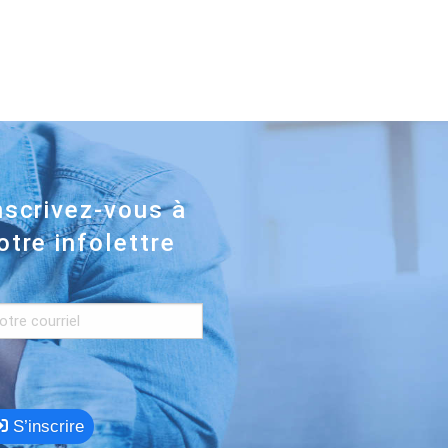
nscrivez-vous à
otre infolettre
S’inscrire