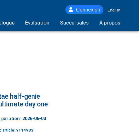
Connexion
English
alogue
Évaluation
Succursales
À propos
ae half-genie
ultimate day one
 parution:
2026-06-03
’article:
9114933