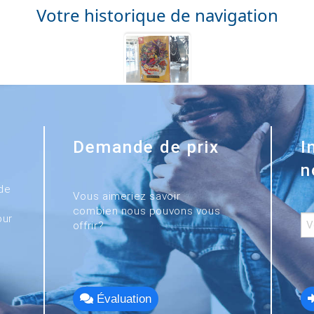
Votre historique de navigation
Demande de prix
I
n
de
Vous aimeriez savoir
combien nous pouvons vous
our
offrir?
Évaluation