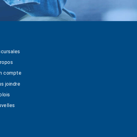
cursales
ropos
n compte
s joindre
lois
velles