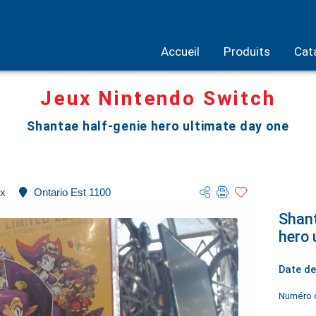
Accueil
Produits
Cat
Jeux Nintendo Switch
Shantae half-genie hero ultimate day one
x
Ontario Est 1100
Shant
hero 
Date de
Numéro d