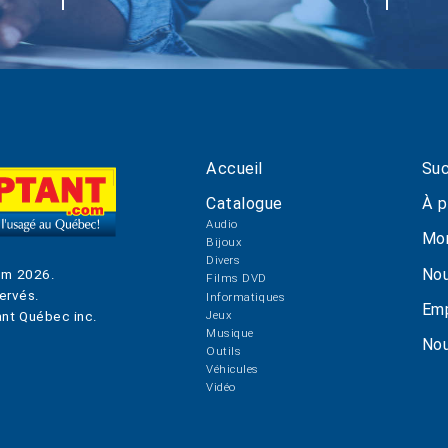
Accueil
Suc
Catalogue
À p
Audio
Mo
Bijoux
Divers
Nou
om
2026
.
Films DVD
ervés.
Informatiques
Emp
Jeux
nt Québec inc.
Musique
Nou
Outils
Véhicules
Vidéo