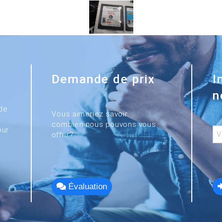
Demande de prix
I
n
de
Vous aimeriez savoir
combien nous pouvons vous
our
offrir?
Évaluation