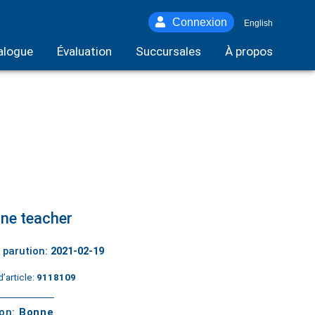
Connexion
English
alogue
Évaluation
Succursales
À propos
ne teacher
 parution:
2021-02-19
’article:
9118109
ton:
Bonne