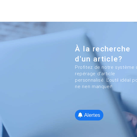
À la recherche
d'un article?
Profitez de notre système 
repérage d'article
personnalisé. L'outil idéal p
ne rien manquer!
Alertes