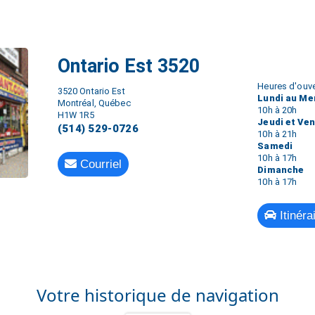
Ontario Est 3520
Heures d'ouve
3520 Ontario Est
Lundi au Me
Montréal, Québec
10h à 20h
H1W 1R5
Jeudi et Ve
(514) 529-0726
10h à 21h
Samedi
10h à 17h
Courriel
Dimanche
10h à 17h
Itinéra
Votre historique de navigation