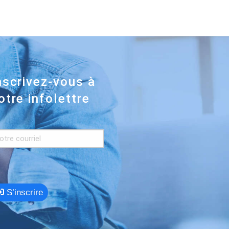
nscrivez-vous à
otre infolettre
S’inscrire