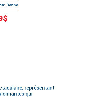
ton:
Bonne
9$
ctaculaire, représentant
sionnantes qui