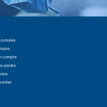
cursales
ropos
n compte
s joindre
lois
velles