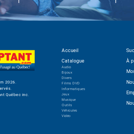
Accueil
Suc
Catalogue
À p
Audio
Mo
Bijoux
Divers
Nou
om
2026
.
Films DVD
ervés.
Informatiques
Emp
Jeux
nt Québec inc.
Musique
Nou
Outils
Véhicules
Vidéo