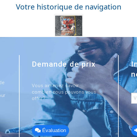
Votre historique de navigation
Demande de prix
I
n
de
Vous aimeriez savoir
combien nous pouvons vous
our
offrir?
Évaluation