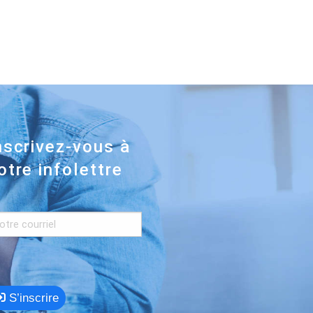
nscrivez-vous à
otre infolettre
S’inscrire