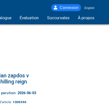
Connexion
English
alogue
Évaluation
Succursales
À propos
ian zapdos v
hilling reign
 parution:
2026-06-03
’article:
1009396