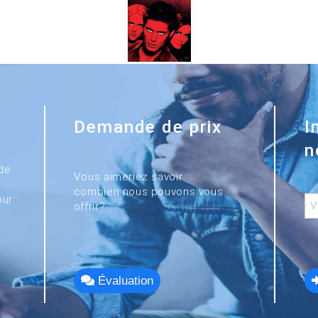
Demande de prix
I
n
de
Vous aimeriez savoir
combien nous pouvons vous
our
offrir?
Évaluation