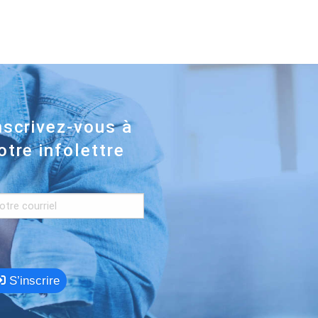
nscrivez-vous à
otre infolettre
S’inscrire