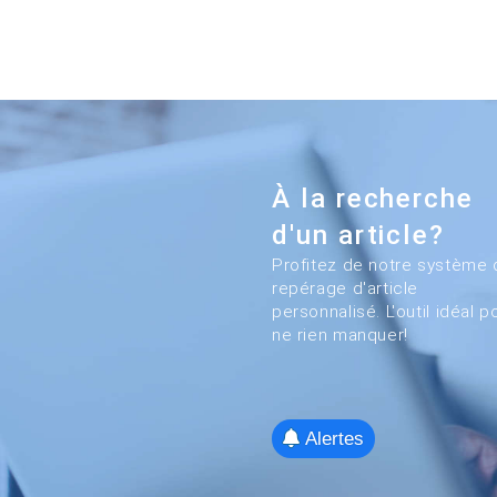
À la recherche
d'un article?
Profitez de notre système 
repérage d'article
personnalisé. L'outil idéal p
ne rien manquer!
Alertes