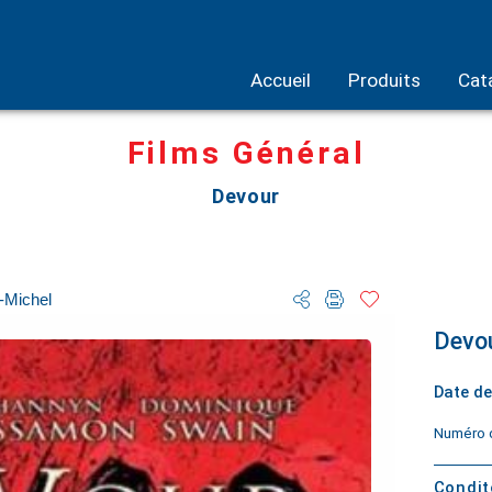
Accueil
Produits
Cat
Films Général
Devour
-Michel
Devo
Date de
Numéro d
Condi