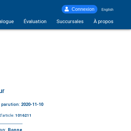
Connexion
English
alogue
Évaluation
Succursales
À propos
ur
 parution:
2020-11-10
’article:
1016211
ton:
Bonne