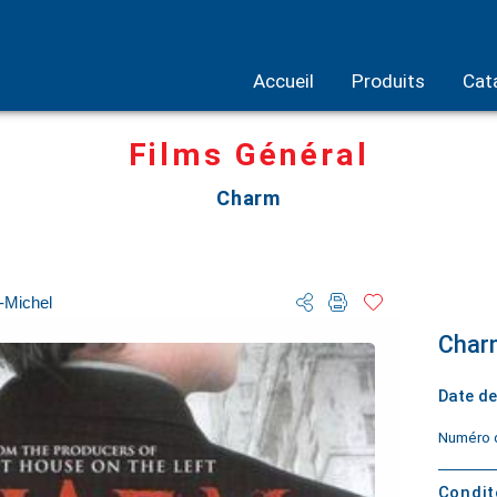
Accueil
Produits
Cat
Films Général
Charm
-Michel
Char
Date de
Numéro d
Condi