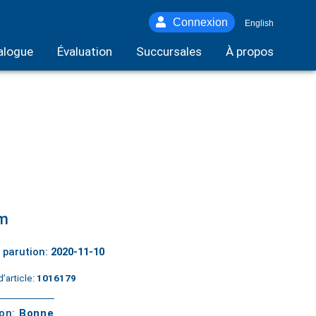
Connexion
English
alogue
Évaluation
Succursales
À propos
m
 parution:
2020-11-10
’article:
1016179
ton:
Bonne