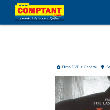
Films DVD
>
Général
St