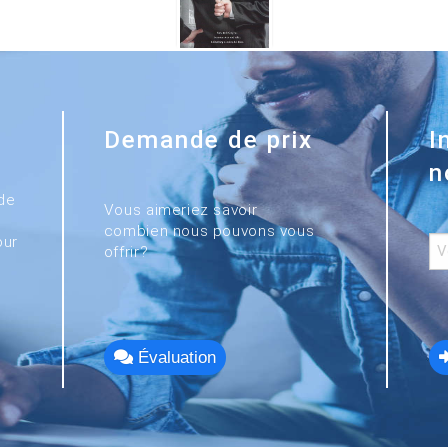
Demande de prix
I
n
de
Vous aimeriez savoir
combien nous pouvons vous
our
offrir?
Évaluation