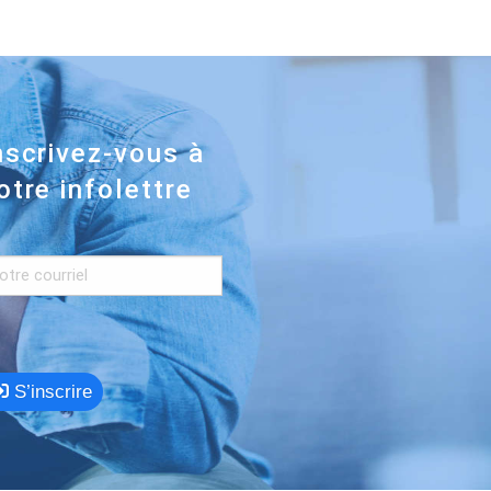
nscrivez-vous à
otre infolettre
S’inscrire