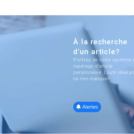
À la recherche
d'un article?
Profitez de notre système 
repérage d'article
personnalisé. L'outil idéal p
ne rien manquer!
Alertes