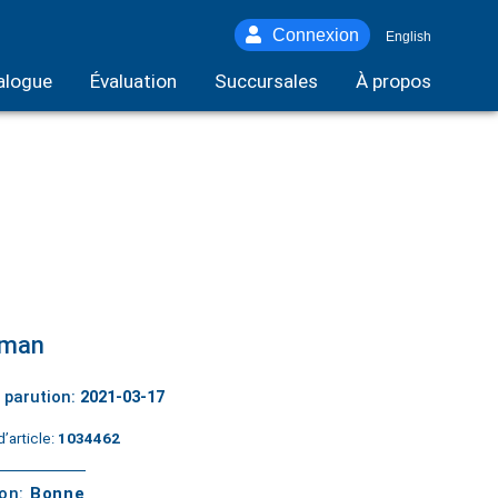
Connexion
English
alogue
Évaluation
Succursales
À propos
man
 parution:
2021-03-17
’article:
1034462
ton:
Bonne