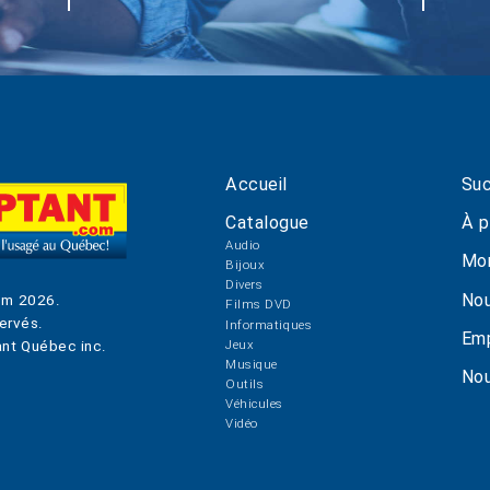
Accueil
Suc
Catalogue
À p
Audio
Mo
Bijoux
Divers
Nou
om
2026
.
Films DVD
ervés.
Informatiques
Emp
Jeux
nt Québec inc.
Musique
Nou
Outils
Véhicules
Vidéo