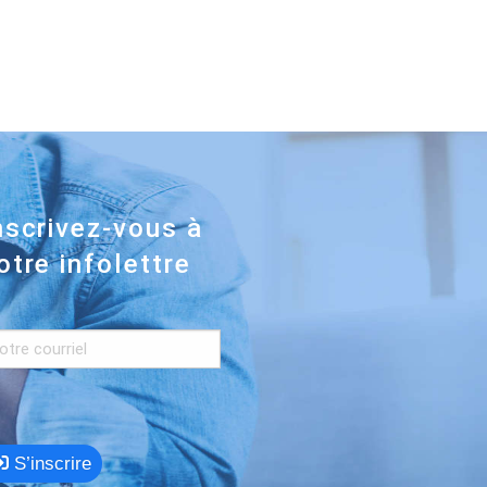
nscrivez-vous à
otre infolettre
S’inscrire