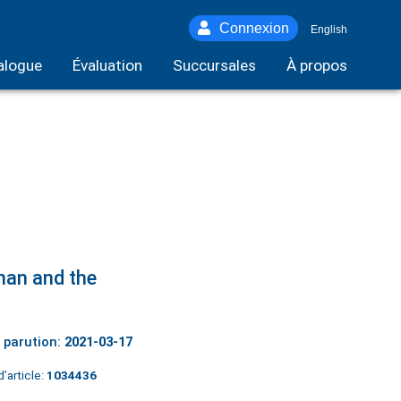
Connexion
English
alogue
Évaluation
Succursales
À propos
man and the
 parution:
2021-03-17
’article:
1034436