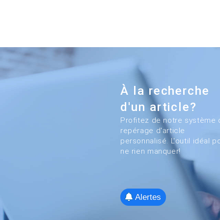
À la recherche
d'un article?
Profitez de notre système 
repérage d'article
personnalisé. L'outil idéal p
ne rien manquer!
Alertes