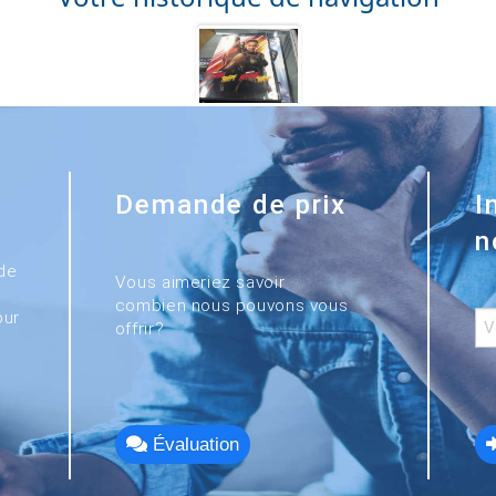
Demande de prix
I
n
de
Vous aimeriez savoir
combien nous pouvons vous
our
offrir?
Évaluation