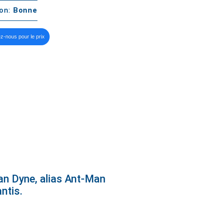
ton:
Bonne
z-nous pour le prix
van Dyne, alias Ant-Man
ntis.