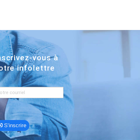
nscrivez-vous à
otre infolettre
S’inscrire