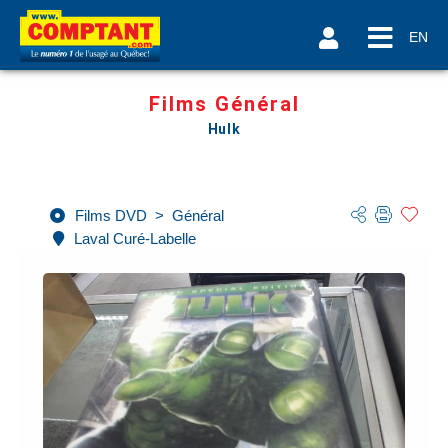
EN
Films Général
Hulk
Films DVD
>
Général
Laval Curé-Labelle