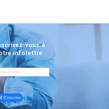
nscrivez-vous à
otre infolettre
S’inscrire