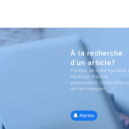
À la recherche
d'un article?
Profitez de notre système 
repérage d'article
personnalisé. L'outil idéal p
ne rien manquer!
Alertes