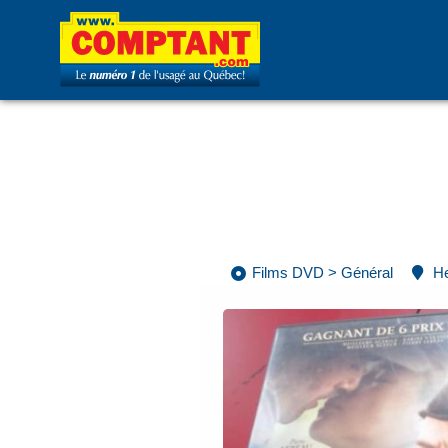
Films DVD
>
Général
He