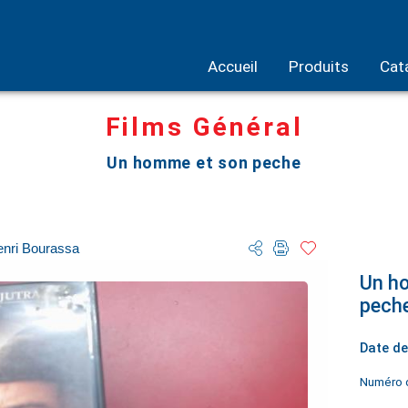
Accueil
Produits
Cat
Films Général
Un homme et son peche
nri Bourassa
Un h
pech
Date de
Numéro d