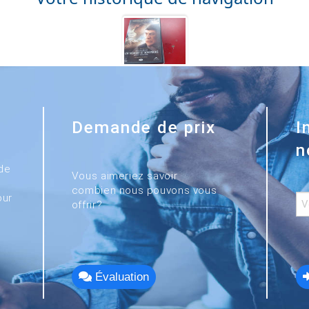
Demande de prix
I
n
de
Vous aimeriez savoir
combien nous pouvons vous
our
offrir?
Évaluation