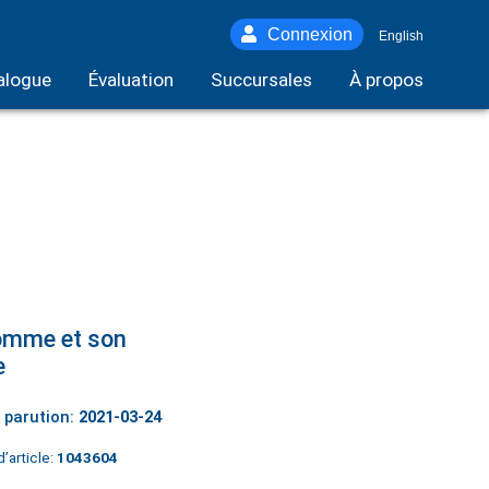
Connexion
English
alogue
Évaluation
Succursales
À propos
omme et son
e
 parution:
2021-03-24
’article:
1043604