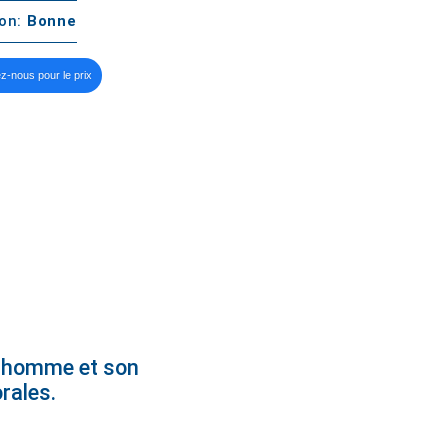
ton:
Bonne
z-nous pour le prix
un homme et son
rales.