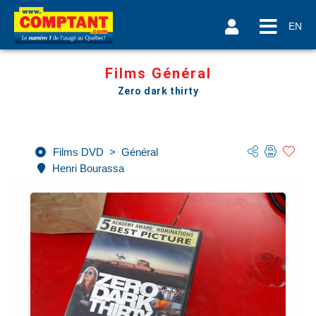
EN
Films Général
Zero dark thirty
Films DVD
>
Général
Henri Bourassa