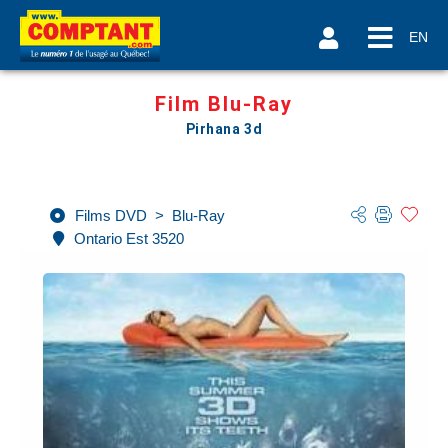
EN
Film Blu-Ray
Pirhana 3d
Films DVD
>
Blu-Ray
Ontario Est 3520