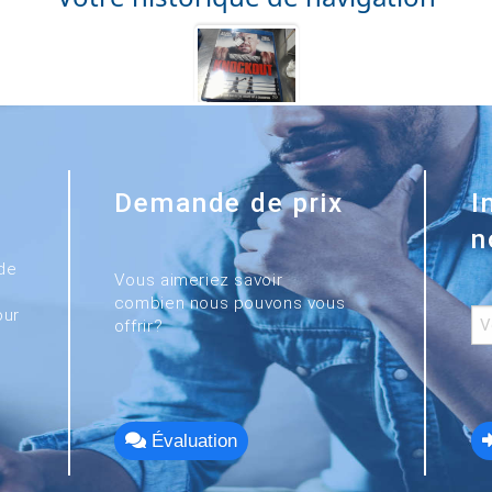
Demande de prix
I
n
de
Vous aimeriez savoir
combien nous pouvons vous
our
offrir?
Évaluation