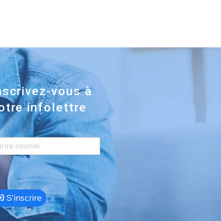
nscrivez-vous à
otre infolettre
S’inscrire