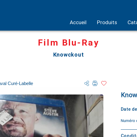
Accueil
Produits
Cat
Film Blu-Ray
Knowckout
val Curé-Labelle
Know
Date de
Numéro d
Condi