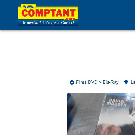
Films DVD
>
Blu-Ray
La