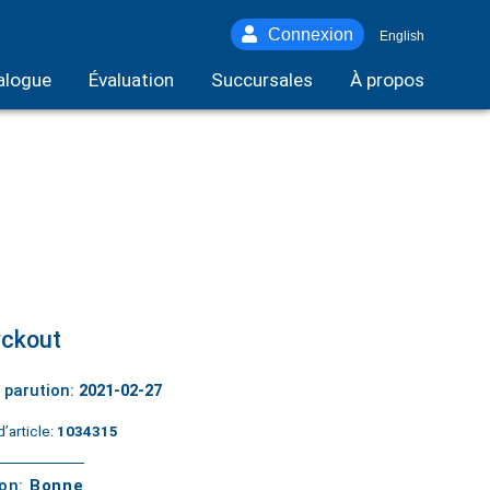
Connexion
English
alogue
Évaluation
Succursales
À propos
ckout
 parution:
2021-02-27
’article:
1034315
ton:
Bonne