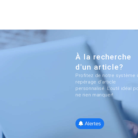
À la recherche
d'un article?
Profitez de notre système 
repérage d'article
personnalisé. L'outil idéal p
ne rien manquer!
Alertes