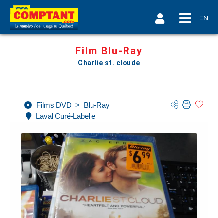
EN
Film Blu-Ray
Charlie st. cloude
Films DVD
>
Blu-Ray
Laval Curé-Labelle