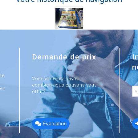
Demande de prix
I
n
de
Vous aimeriez savoir
combien nous pouvons vous
our
offrir?
Évaluation