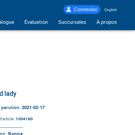
Connexion
English
alogue
Évaluation
Succursales
À propos
d lady
 parution:
2021-02-17
’article:
1034160
ton:
Bonne