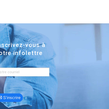
nscrivez-vous à
otre infolettre
S’inscrire