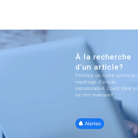
À la recherche
d'un article?
Profitez de notre système 
repérage d'article
personnalisé. L'outil idéal p
ne rien manquer!
Alertes