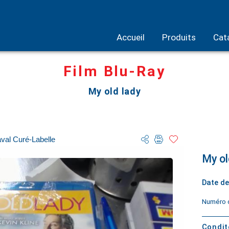
Accueil
Produits
Cat
Film Blu-Ray
My old lady
val Curé-Labelle
My ol
Date de
Numéro d
Condi