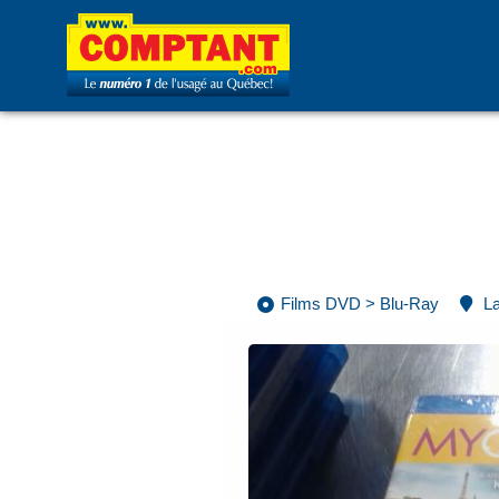
Films DVD
>
Blu-Ray
La