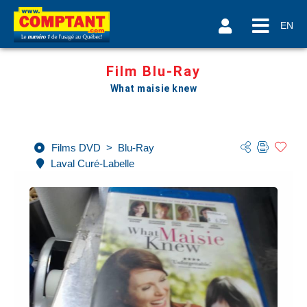
EN
Film Blu-Ray
What maisie knew
Films DVD
>
Blu-Ray
Laval Curé-Labelle