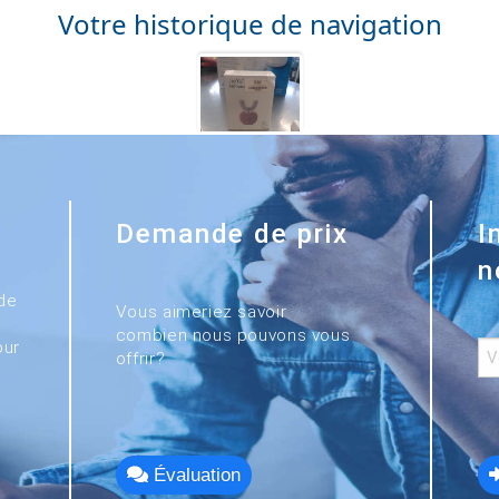
Votre historique de navigation
Demande de prix
I
n
de
Vous aimeriez savoir
combien nous pouvons vous
our
offrir?
Évaluation