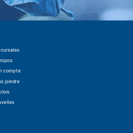
cursales
ropos
n compte
s joindre
lois
velles