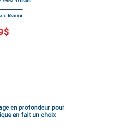
’article:
1106863
ton:
Bonne
9$
yage en profondeur pour
que en fait un choix