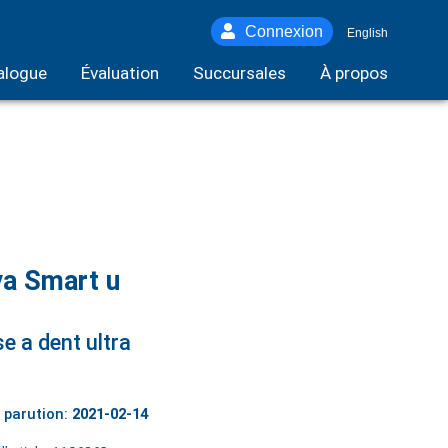
Connexion
English
alogue
Évaluation
Succursales
À propos
ya Smart u
e a dent ultra
 parution:
2021-02-14