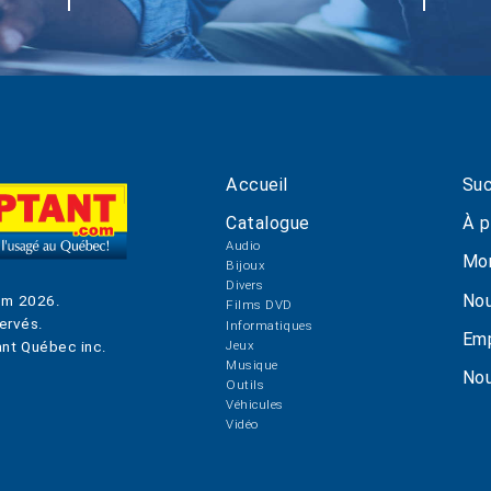
Accueil
Suc
Catalogue
À p
Audio
Mo
Bijoux
Divers
Nou
om
2026
.
Films DVD
ervés.
Informatiques
Emp
Jeux
nt Québec inc.
Musique
Nou
Outils
Véhicules
Vidéo