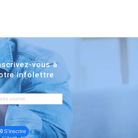
nscrivez-vous à
otre infolettre
S’inscrire