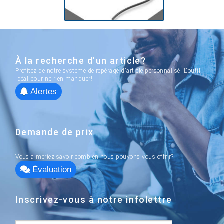
À la recherche d'un article?
Profitez de notre système de repérage d'article personnalisé. L'outil
idéal pour ne rien manquer!
Alertes
Demande de prix
Vous aimeriez savoir combien nous pouvons vous offrir?
Évaluation
Inscrivez-vous à notre infolettre