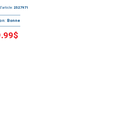
’article:
2527971
ton:
Bonne
.99$