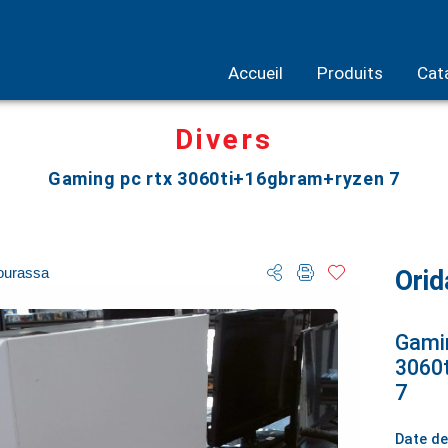
Accueil
Produits
Cat
Divers
Gaming pc rtx 3060ti+16gbram+ryzen 7
ourassa
Orid
Gamin
3060
7
Date de