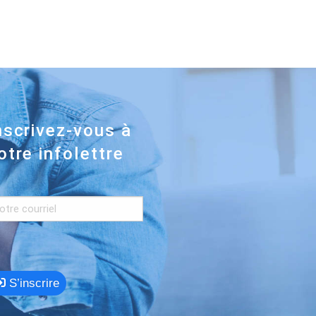
nscrivez-vous à
otre infolettre
S’inscrire