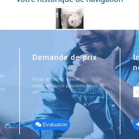
Demande de prix
I
n
de
Vous aimeriez savoir
combien nous pouvons vous
our
offrir?
Évaluation