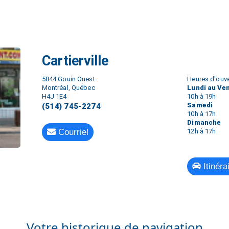
Cartierville
5844 Gouin Ouest
Heures d'ouve
Montréal, Québec
Lundi au Ve
H4J 1E4
10h à 19h
Samedi
(514) 745-2274
10h à 17h
Dimanche
Courriel
12h à 17h
Itinéra
Votre historique de navigation