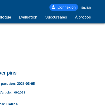
Connexion
English
alogue
Évaluation
Succursales
À propos
er pins
 parution:
2021-03-05
’article:
1092091
ton:
Bonne