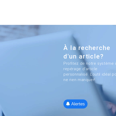
À la recherche
d'un article?
Profitez de notre système 
repérage d'article
personnalisé. L'outil idéal p
ne rien manquer!
Alertes