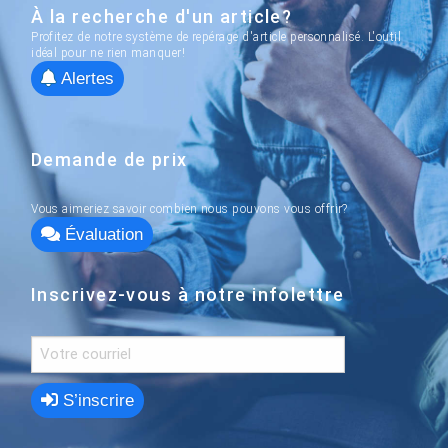
À la recherche d'un article?
Profitez de notre système de repérage d'article personnalisé. L'outil
idéal pour ne rien manquer!
Alertes
Demande de prix
Vous aimeriez savoir combien nous pouvons vous offrir?
Évaluation
Inscrivez-vous à notre infolettre
S’inscrire