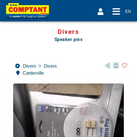
EN
Divers
Speaker pins
Divers
>
Divers
Cartierville