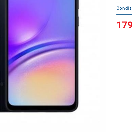
Condi
179