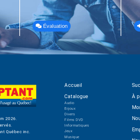
Évaluation
Accueil
Suc
Catalogue
À p
Audio
Mo
Bijoux
Divers
Nou
om
2026
.
Films DVD
ervés.
Informatiques
Emp
Jeux
nt Québec inc.
Musique