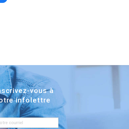
nscrivez-vous à
otre infolettre