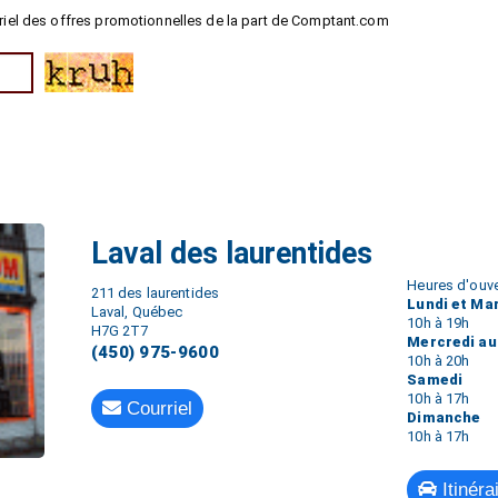
riel des offres promotionnelles de la part de Comptant.com
Laval des laurentides
Heures d'ouve
211 des laurentides
Lundi et Ma
Laval, Québec
10h à 19h
H7G 2T7
Mercredi au
(450) 975-9600
10h à 20h
Samedi
10h à 17h
Courriel
Dimanche
10h à 17h
Itinéra