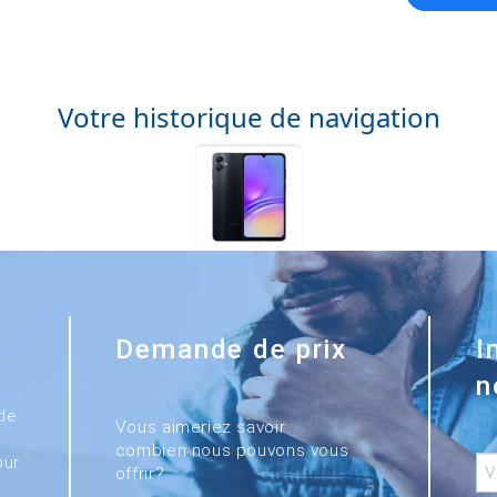
Votre historique de navigation
Demande de prix
I
n
de
Vous aimeriez savoir
combien nous pouvons vous
our
offrir?