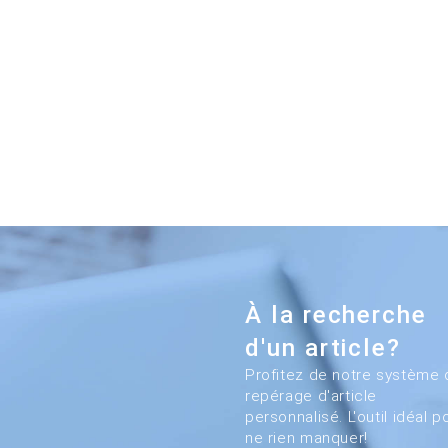
À la recherche
d'un article?
Profitez de notre système 
repérage d'article
personnalisé. L'outil idéal p
ne rien manquer!