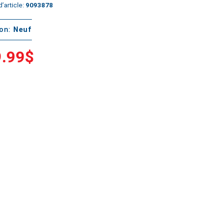
’article:
9093878
ton:
Neuf
.99$