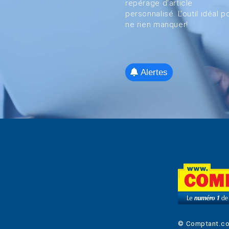
repérage d'article
personnalisé. L'outil idéal p
ne rien manquer!
Alertes
© Comptant.c