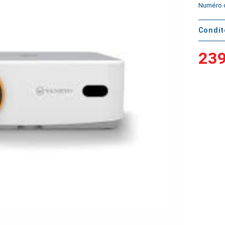
Numéro d
Condi
239