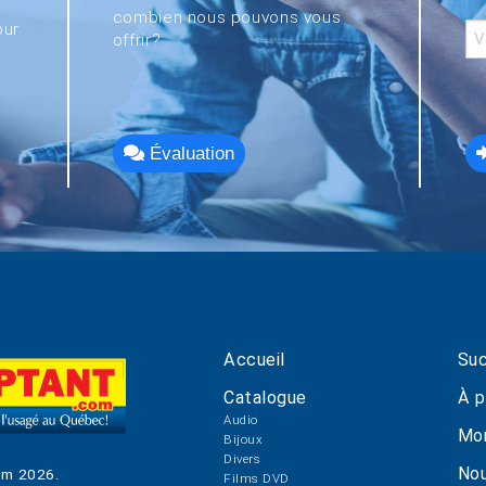
combien nous pouvons vous
our
offrir?
Évaluation
Accueil
Suc
Catalogue
À p
Audio
Mo
Bijoux
Divers
Nou
om
2026
.
Films DVD