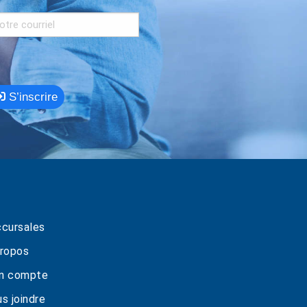
S’inscrire
cursales
ropos
n compte
s joindre