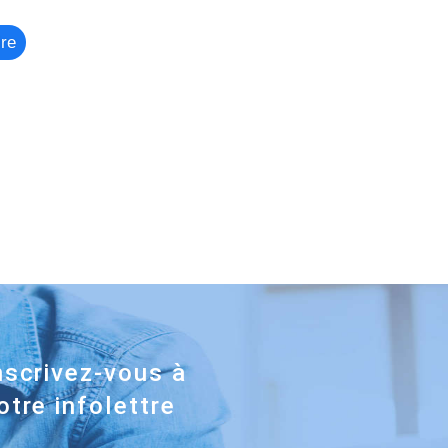
ire
nscrivez-vous à
otre infolettre