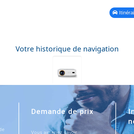
Itinéra
Votre historique de navigation
Demande de prix
I
n
de
Vous aimeriez savoir