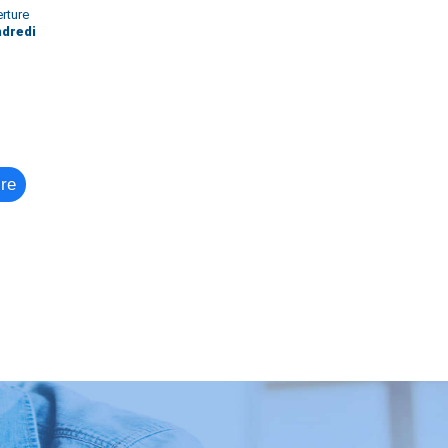
rture
ndredi
ire