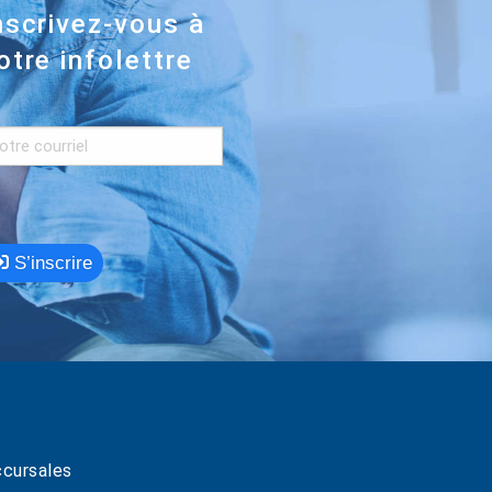
nscrivez-vous à
otre infolettre
S’inscrire
cursales