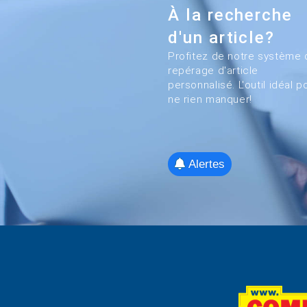
À la recherche
d'un article?
Profitez de notre système 
repérage d'article
personnalisé. L'outil idéal p
ne rien manquer!
Alertes