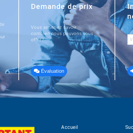
Demande de prix
I
n
de
Vous aimeriez savoir
combien nous pouvons vous
our
offrir?
Évaluation
Accueil
Suc