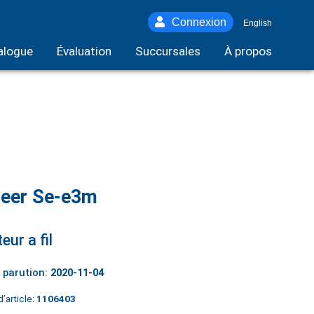
Connexion
English
alogue
Évaluation
Succursales
À propos
neer Se-e3m
eur a fil
 parution:
2020-11-04
’article:
1106403