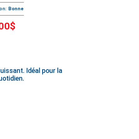
ton:
Bonne
00$
uissant. Idéal pour la
uotidien.