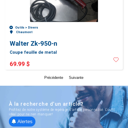
Outils >
Divers
Chaumont
Walter Zk-950-n
Coupe feuille de metal
69.99 $
Précédente
Suivante
À la recherche d'un article?
Profitez de notre système de repérage d'article personnalisé. L'outil
idéal pour ne rien manquer!
Alertes