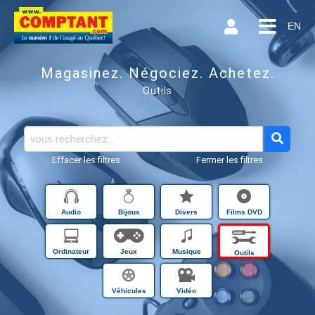
EN
Magasinez. Négociez. Achetez.
Outils
Effacer les filtres
Fermer les filtres
Audio
Bijoux
Divers
Films DVD
Ordinateur
Jeux
Musique
Outils
Véhicules
Vidéo