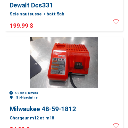
Dewalt Dcs331
Scie sauteusse + batt 5ah
199.99 $
Outils >
Divers
St-Hyacinthe
Milwaukee 48-59-1812
Chargeur m12 et m18