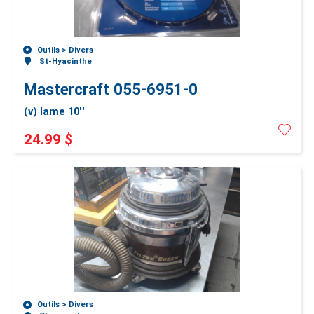
Outils >
Divers
St-Hyacinthe
Mastercraft 055-6951-0
(v) lame 10''
24.99 $
Outils >
Divers