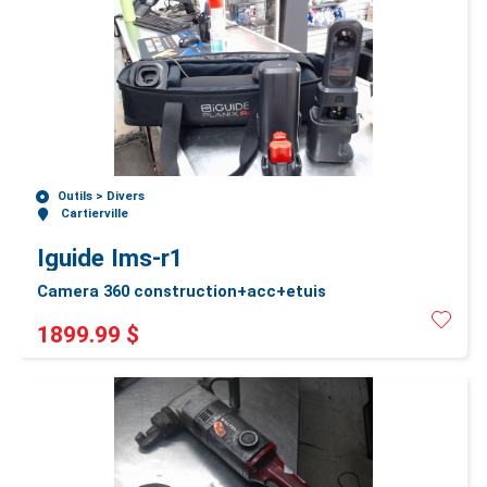
Outils >
Divers
Cartierville
Iguide Ims-r1
Camera 360 construction+acc+etuis
1899.99 $